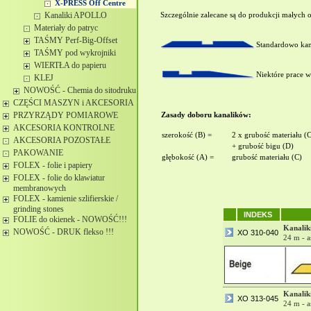
X-PRESS Off Centre
Kanaliki APOLLO
Szczególnie zalecane są do produkcji małych 
Materiały do patryc
TAŚMY Perf-Big-Offset
Standardowo kan
TAŚMY pod wykrojniki
WIERTŁA do papieru
Niektóre prace 
KLEJ
NOWOŚĆ - Chemia do sitodruku
CZĘŚCI MASZYN i AKCESORIA
PRZYRZĄDY POMIAROWE
Zasady doboru kanalików:
AKCESORIA KONTROLNE
szerokość (B) =
2 x grubość materiału (
AKCESORIA POZOSTAŁE
+ grubość bigu (D)
PAKOWANIE
głębokość (A) =
grubość materiału (C)
FOLEX - folie i papiery
FOLEX - folie do klawiatur
membranowych
FOLEX - kamienie szlifierskie /
grinding stones
INDEKS
FOLIE do okienek - NOWOŚĆ!!!
Kanalik
NOWOŚĆ - DRUK flekso !!!
XO 310-040
24 m - 
Kanalik
XO 313-045
24 m - 