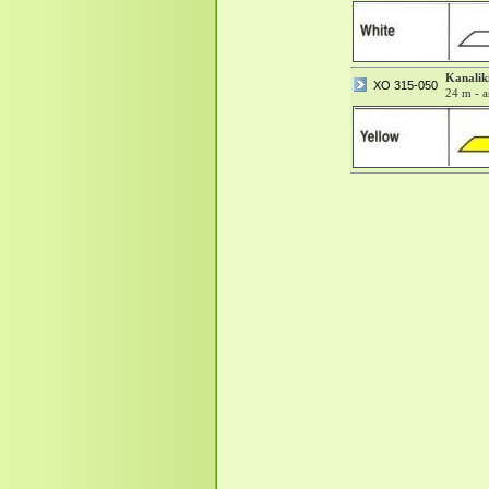
Kanalik
XO 315-050
24 m - 