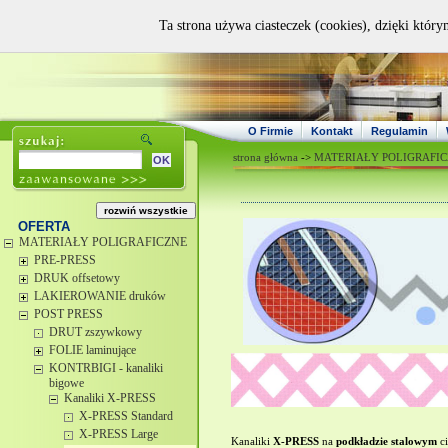
Ta strona używa ciasteczek (cookies), dzięki który
O Firmie
Kontakt
Regulamin
strona główna
->
MATERIAŁY POLIGRAFI
OFERTA
MATERIAŁY POLIGRAFICZNE
PRE-PRESS
DRUK offsetowy
LAKIEROWANIE druków
POST PRESS
DRUT zszywkowy
FOLIE laminujące
KONTRBIGI - kanaliki
bigowe
Kanaliki X-PRESS
X-PRESS Standard
X-PRESS Large
Kanaliki
X-PRESS
na
podkładzie stalowym
c