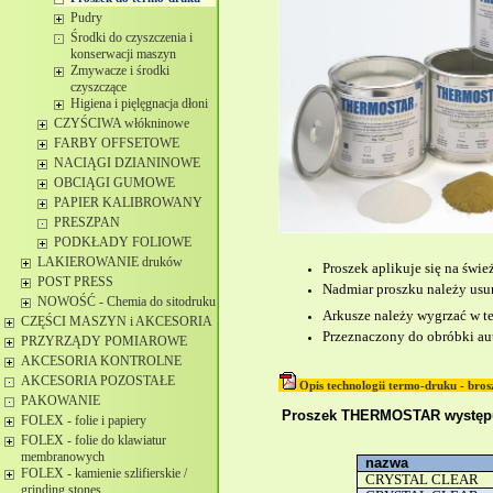
Pudry
Środki do czyszczenia i
konserwacji maszyn
Zmywacze i środki
czyszczące
Higiena i pięlęgnacja dłoni
CZYŚCIWA włókninowe
FARBY OFFSETOWE
NACIĄGI DZIANINOWE
OBCIĄGI GUMOWE
PAPIER KALIBROWANY
PRESZPAN
PODKŁADY FOLIOWE
LAKIEROWANIE druków
Proszek aplikuje się na świ
POST PRESS
Nadmiar proszku należy usun
NOWOŚĆ - Chemia do sitodruku
Arkusze należy wygrzać w t
CZĘŚCI MASZYN i AKCESORIA
Przeznaczony do obróbki
au
PRZYRZĄDY POMIAROWE
AKCESORIA KONTROLNE
AKCESORIA POZOSTAŁE
Opis technologii termo-druku - bro
PAKOWANIE
Proszek THERMOSTAR występuj
FOLEX - folie i papiery
FOLEX - folie do klawiatur
membranowych
nazwa
FOLEX - kamienie szlifierskie /
CRYSTAL CLEAR
grinding stones