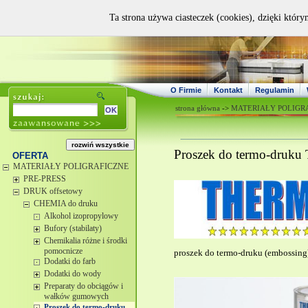
Ta strona używa ciasteczek (cookies), dzięki który
O Firmie
Kontakt
Regulamin
strona główna
->
MATERIAŁY POLIGR
Proszek do termo-dr
OFERTA
MATERIAŁY POLIGRAFICZNE
PRE-PRESS
DRUK offsetowy
CHEMIA do druku
Alkohol izopropylowy
Bufory (stabilaty)
Chemikalia różne i środki
pomocnicze
proszek do termo-druku (embossing
Dodatki do farb
Dodatki do wody
Preparaty do obciągów i
wałków gumowych
Proszek do termo-druku