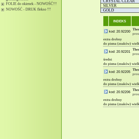
CRYSTAL CLEAR
FOLIE do okienek - NOWOŚĆ!!!
SILVER
NOWOŚĆ - DRUK flekso !!!
GOLD
INDEKS
The
kod: 20.92200
pros
extra drobny
do pisma (znaków) wielk
The
kod: 20.92201
pros
średni
do pisma (znaków) wielk
The
kod: 20.92205
pros
extra drobny
do pisma (znaków) wielk
The
kod: 20.92206
pros
extra drobny
do pisma (znaków) wielk