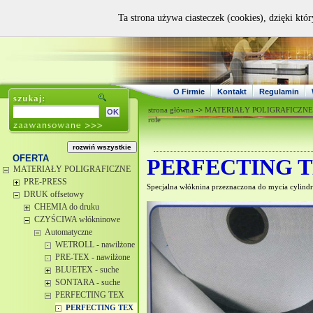
Ta strona używa ciasteczek (cookies), dzięki któ
O Firmie
Kontakt
Regulamin
strona główna
->
MATERIAŁY POLIGRAFICZNE
role
OFERTA
PERFECTING 
MATERIAŁY POLIGRAFICZNE
PRE-PRESS
Specjalna włóknina przeznaczona do mycia cyli
DRUK offsetowy
CHEMIA do druku
CZYŚCIWA włókninowe
Automatyczne
WETROLL - nawilżone
PRE-TEX - nawilżone
BLUETEX - suche
SONTARA - suche
PERFECTING TEX
PERFECTING TEX