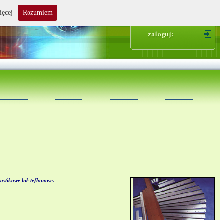
ięcej
Rozumiem
suma zakupów: 0.00 zł
stikowe lub teflonowe.