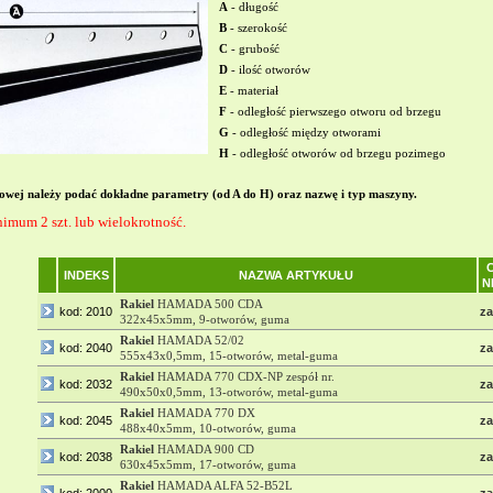
A
- długość
B
- szerokość
C
- grubość
D
- ilość otworów
E
- materiał
F
- odległość pierwszego otworu od brzegu
G
- odległość między otworami
H
- odległość otworów od brzegu pozimego
owej należy podać dokładne parametry (od A do H) oraz nazwę i typ maszyny.
mum 2 szt. lub wielokrotność.
INDEKS
NAZWA ARTYKUŁU
N
Rakiel
HAMADA 500 CDA
kod: 2010
za
322x45x5mm, 9-otworów, guma
Rakiel
HAMADA 52/02
kod: 2040
za
555x43x0,5mm, 15-otworów, metal-guma
Rakiel
HAMADA 770 CDX-NP zespół nr.
kod: 2032
za
490x50x0,5mm, 13-otworów, metal-guma
Rakiel
HAMADA 770 DX
kod: 2045
za
488x40x5mm, 10-otworów, guma
Rakiel
HAMADA 900 CD
kod: 2038
za
630x45x5mm, 17-otworów, guma
Rakiel
HAMADA ALFA 52-B52L