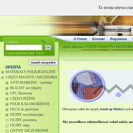
Ta strona używa cias
O Firmie
Kontakt
Regulamin
strona główna
->
CZĘŚCI MASZYN i AKCESORI
OFERTA
MATERIAŁY POLIGRAFICZNE
CZĘŚCI MASZYN i AKCESORIA
ANTI-MARKING - systemy
BLACHY na cylindry
CPC Akcesoria
CZĘŚCI RÓŻNE
FOLIE KAŁAMARZOWE
FILCE do pierścieni
Oferujemy rakle do
myjek
(wash-up-blades)
wykon
FILTRY recyrkulacyjne
FILTRY powietrza
Aby prawidłowo zidentyfikować rakiel należy sp
FILTRY oleju
LISTWY SZCZOTKOWE