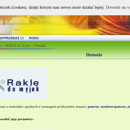
teczek (cookies), dzięki którym nasz serwis może działać lepiej.
Dowiedz się w
WYPRZEDAŻ !!!
RODO
A
->
RAKLE do myjek
->
Hamada
Hamada
gumowe, metalowo/gumowe, pla
ane z materiałów zgodnych z wymogami producentów maszyn:
rawdzić jego parametry: