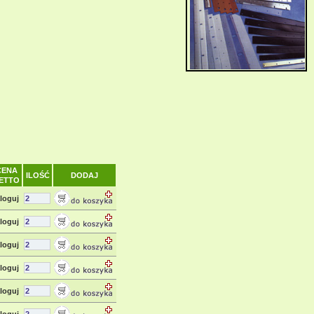
CENA
ILOŚĆ
DODAJ
ETTO
loguj
loguj
loguj
loguj
loguj