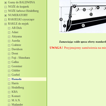
Gumy do BALDWINA
NOŻE do krajarek
NOŻE farbowe Heidelberg
NUMERATORY
RAKIELKI czyszczące
RAKLE do myjek
AB Dick
Adast
Akiyama
Aurelia
Zamawiając rakle spoza oferty standard
Crabtree
UWAGA !
Przyjmujemy zamówienia na mini
Davidson
Drent
Fuji - Shinohara
Gallus
Gestetner
Ghibler
Goebel
Hamada
Harris
Heidelberg
KBA
Komori
M.A.N.
Mailander