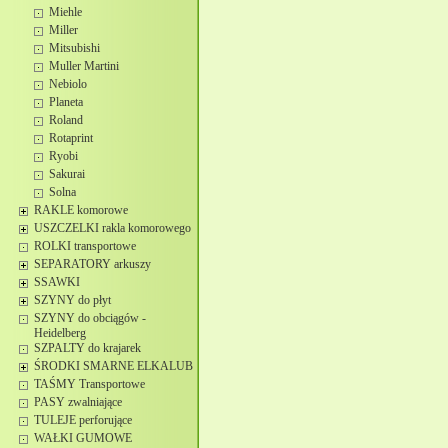
Miehle
Miller
Mitsubishi
Muller Martini
Nebiolo
Planeta
Roland
Rotaprint
Ryobi
Sakurai
Solna
RAKLE komorowe
USZCZELKI rakla komorowego
ROLKI transportowe
SEPARATORY arkuszy
SSAWKI
SZYNY do płyt
SZYNY do obciągów -
Heidelberg
SZPALTY do krajarek
ŚRODKI SMARNE ELKALUB
TAŚMY Transportowe
PASY zwalniające
TULEJE perforujące
WAŁKI GUMOWE