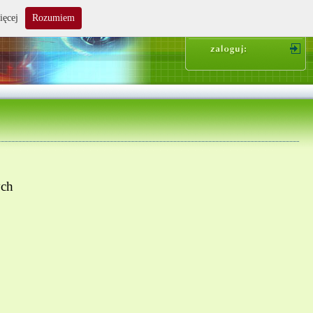
ięcej
Rozumiem
suma zakupów: 0.00 zł
ych