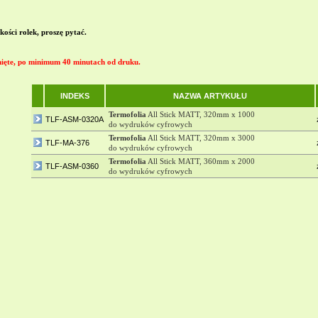
ości rolek, proszę pytać.
ięte, po minimum 40 minutach od druku.
INDEKS
NAZWA ARTYKUŁU
Termofolia
All Stick MATT, 320mm x 1000
TLF-ASM-0320A
do wydruków cyfrowych
Termofolia
All Stick MATT, 320mm x 3000
TLF-MA-376
do wydruków cyfrowych
Termofolia
All Stick MATT, 360mm x 2000
TLF-ASM-0360
do wydruków cyfrowych