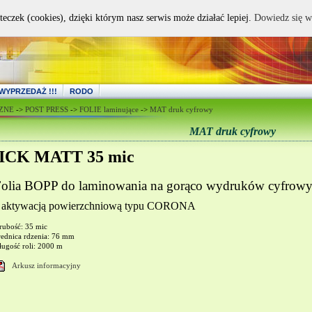
teczek (cookies), dzięki którym nasz serwis może działać lepiej.
Dowiedz się w
WYPRZEDAŻ !!!
RODO
ZNE
->
POST PRESS
->
FOLIE laminujące
->
MAT druk cyfrowy
MAT druk cyfrowy
TICK MATT 35 mic
olia BOPP do laminowania na gorąco wydruków cyfrow
 aktywacją powierzchniową typu CORONA
rubość: 35 mic
rednica rdzenia: 76 mm
ługość roli: 2000 m
Arkusz informacyjny