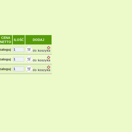
CENA
ILOŚĆ
DODAJ
NETTO
zaloguj
zaloguj
zaloguj