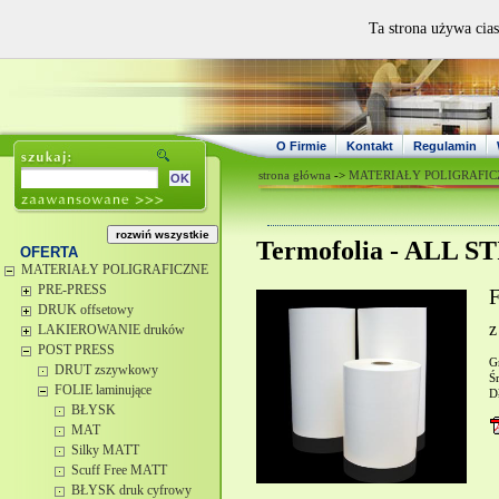
Ta strona używa cias
O Firmie
Kontakt
Regulamin
strona główna
->
MATERIAŁY POLIGRAFIC
Termofolia - ALL S
OFERTA
MATERIAŁY POLIGRAFICZNE
PRE-PRESS
F
DRUK offsetowy
z
LAKIEROWANIE druków
POST PRESS
G
DRUT zszywkowy
Ś
FOLIE laminujące
D
BŁYSK
MAT
Silky MATT
Scuff Free MATT
BŁYSK druk cyfrowy