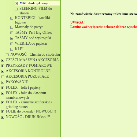
MAT druk cyfrowy
SLEEKING FILM do
złoceń
Na zamówienie dostarczamy także inne szerok
KONTRBIGI - kanaliki
bigowe
UWAGA!
Materiały do patryc
Laminować wyłącznie arkusze dobrze wyschn
TAŚMY Perf-Big-Offset
TAŚMY pod wykrojniki
WIERTŁA do papieru
KLEJ
NOWOŚĆ - Chemia do sitodruku
CZĘŚCI MASZYN i AKCESORIA
PRZYRZĄDY POMIAROWE
AKCESORIA KONTROLNE
AKCESORIA POZOSTAŁE
PAKOWANIE
FOLEX - folie i papiery
FOLEX - folie do klawiatur
membranowych
FOLEX - kamienie szlifierskie /
grinding stones
FOLIE do okienek - NOWOŚĆ!!!
NOWOŚĆ - DRUK flekso !!!