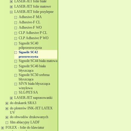
LASER-JET folie białe
LASER-JET folie matowe
LASER-JET folie przylepne
Adhesive-F MA
Adhesive-F CL
Adhesive-F WO
CLP Adhesive P CL
CLP Adhesive P WO
Signolit SC40
półprzezroczysta
Signolit SC42
przezroczysta
Signolit SC44 biała matowa
Signolit SC46 biała
błyszcząca
Signolit SC50 srebrna
błyszcząca
SIVN biała błyszcząca
winylowa
SLG/PET-SA
LASER-JET naprasowanki
do drukarek SRA3
do ploterów INK-JET LATEX
UV
do obwodów drukowanych
film ablacyjny LADF
FOLEX - folie do klawiatur