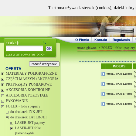
Ta strona używa ciasteczek (cookies), dzięki który
O Firmie
Kontakt
Regulamin
strona główna
->
FOLEX - folie i papiery
INDEKS
OFERTA
MATERIAŁY POLIGRAFICZNE
38042.050.44000
f
CZĘŚCI MASZYN i AKCESORIA
PRZYRZĄDY POMIAROWE
38042.050.44800
f
AKCESORIA KONTROLNE
38042.050.43100
AKCESORIA POZOSTAŁE
f
PAKOWANIE
38042.050.41800
FOLEX - folie i papiery
f
do drukarek INK-JET
do drukarek LASER-JET
LASER-JET papiery
LASER-JET folie
przezroczyste