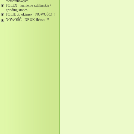
membranowych
FOLEX - kamienie szlifierskie /
grinding stones
FOLIE do okienek - NOWOŚĆ!!!
NOWOŚĆ - DRUK flekso !!!