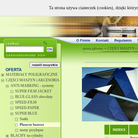
Ta strona używa ciasteczek (cookies), dzięki który
O Firmie
Kontakt
Regulamin
strona główna
->
CZĘŚCI MASZYN i
OFERTA
MATERIAŁY POLIGRAFICZNE
CZĘŚCI MASZYN i AKCESORIA
ANTI-MARKING - systemy
SUPER FILM JACKET
BLUE-GLASS obwoluty
SPEED-FILM
SPEED-PAPER
SUPER BLUE
Siatki
Płaszcze bazowe
tasmy przylepne
INDEKS
BLACHY na cylindry
Supe