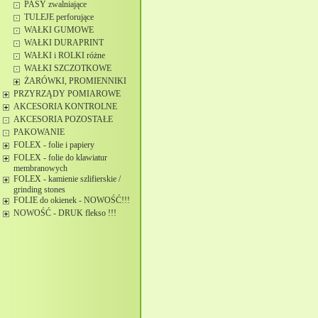
PASY zwalniające
TULEJE perforujące
WAŁKI GUMOWE
WAŁKI DURAPRINT
WAŁKI i ROLKI różne
WAŁKI SZCZOTKOWE
ŻARÓWKI, PROMIENNIKI
PRZYRZĄDY POMIAROWE
AKCESORIA KONTROLNE
AKCESORIA POZOSTAŁE
PAKOWANIE
FOLEX - folie i papiery
FOLEX - folie do klawiatur
membranowych
FOLEX - kamienie szlifierskie /
grinding stones
FOLIE do okienek - NOWOŚĆ!!!
NOWOŚĆ - DRUK flekso !!!