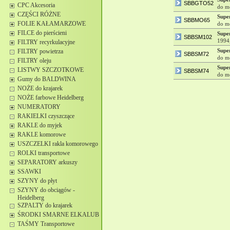
SBBGTO52
CPC Akcesoria
do mo
CZĘŚCI RÓŻNE
Supe
SBBMO65
FOLIE KAŁAMARZOWE
do mo
FILCE do pierścieni
Supe
SBBSM102
1994,
FILTRY recyrkulacyjne
Supe
FILTRY powietrza
SBBSM72
do mo
FILTRY oleju
Supe
LISTWY SZCZOTKOWE
SBBSM74
do mo
Gumy do BALDWINA
NOŻE do krajarek
NOŻE farbowe Heidelberg
NUMERATORY
RAKIELKI czyszczące
RAKLE do myjek
RAKLE komorowe
USZCZELKI rakla komorowego
ROLKI transportowe
SEPARATORY arkuszy
SSAWKI
SZYNY do płyt
SZYNY do obciągów -
Heidelberg
SZPALTY do krajarek
ŚRODKI SMARNE ELKALUB
TAŚMY Transportowe