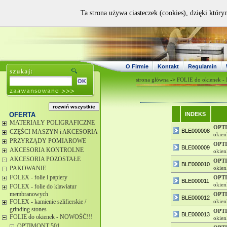
Ta strona używa ciasteczek (cookies), dzięki który
O Firmie
Kontakt
Regulamin
strona główna
->
FOLIE do okienek 
OFERTA
INDEKS
MATERIAŁY POLIGRAFICZNE
OPT
BLE000008
CZĘŚCI MASZYN i AKCESORIA
okie
PRZYRZĄDY POMIAROWE
OPT
BLE000009
AKCESORIA KONTROLNE
okie
AKCESORIA POZOSTAŁE
OPT
BLE000010
PAKOWANIE
okie
FOLEX - folie i papiery
OPT
BLE000011
okie
FOLEX - folie do klawiatur
membranowych
OPT
BLE000012
FOLEX - kamienie szlifierskie /
okie
grinding stones
OPT
BLE000013
FOLIE do okienek - NOWOŚĆ!!!
okie
OPTIMONT 501