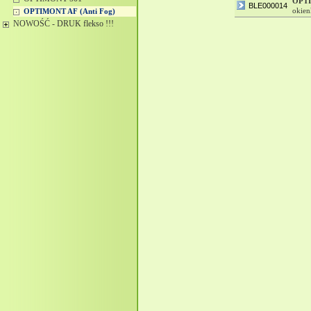
OPT
BLE000014
okie
OPTIMONT AF (Anti Fog)
NOWOŚĆ - DRUK flekso !!!