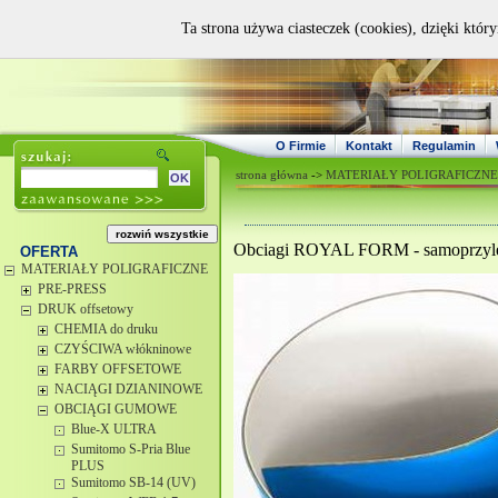
Ta strona używa ciasteczek (cookies), dzięki któr
O Firmie
Kontakt
Regulamin
strona główna
->
MATERIAŁY POLIGRAFICZNE
Obciagi ROYAL FORM - samoprzylep
OFERTA
MATERIAŁY POLIGRAFICZNE
PRE-PRESS
DRUK offsetowy
CHEMIA do druku
CZYŚCIWA włókninowe
FARBY OFFSETOWE
NACIĄGI DZIANINOWE
OBCIĄGI GUMOWE
Blue-X ULTRA
Sumitomo S-Pria Blue
PLUS
Sumitomo SB-14 (UV)