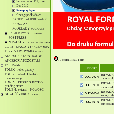
Sumitomo WEB 1,7mm
Day 3610
Samoprzylepne
Obciągi podkładowe
PAPIER KALIBROWANY
PRESZPAN
PODKŁADY FOLIOWE
LAKIEROWANIE druków
POST PRESS
NOWOŚĆ - Chemia do sitodruku
CZĘŚCI MASZYN i AKCESORIA
PRZYRZĄDY POMIAROWE
AKCESORIA KONTROLNE
IT obciąg Royal Form
AKCESORIA POZOSTAŁE
PAKOWANIE
INDEKS
FOLEX - folie i papiery
FOLEX - folie do klawiatur
ROYAL
FO
DUC-090-0
membranowych
samoprzyl
FOLEX - kamienie szlifierskie /
ROYAL
FO
DUC-095-0
grinding stones
samoprzyl
FOLIE do okienek - NOWOŚĆ!!!
ROYAL
FO
DUC-100-0
NOWOŚĆ - DRUK flekso !!!
samoprzyl
ROYAL
FO
DUC-105-0
samoprzyl