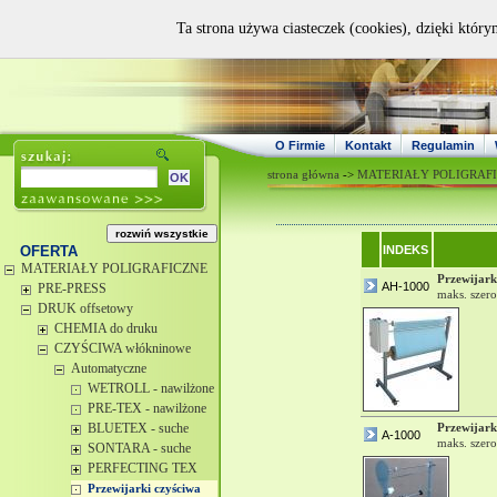
Ta strona używa ciasteczek (cookies), dzięki który
O Firmie
Kontakt
Regulamin
strona główna
->
MATERIAŁY POLIGRAF
OFERTA
INDEKS
MATERIAŁY POLIGRAFICZNE
Przewijar
AH-1000
PRE-PRESS
maks. szer
DRUK offsetowy
CHEMIA do druku
CZYŚCIWA włókninowe
Automatyczne
WETROLL - nawilżone
PRE-TEX - nawilżone
BLUETEX - suche
Przewijar
A-1000
maks. szer
SONTARA - suche
PERFECTING TEX
Przewijarki czyściwa