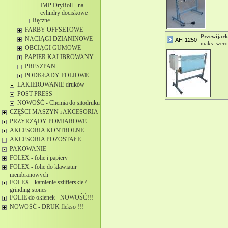
IMP DryRoll - na
cylindry dociskowe
Ręczne
FARBY OFFSETOWE
Przewijar
NACIĄGI DZIANINOWE
AH-1250
maks. szer
OBCIĄGI GUMOWE
PAPIER KALIBROWANY
PRESZPAN
PODKŁADY FOLIOWE
LAKIEROWANIE druków
POST PRESS
NOWOŚĆ - Chemia do sitodruku
CZĘŚCI MASZYN i AKCESORIA
PRZYRZĄDY POMIAROWE
AKCESORIA KONTROLNE
AKCESORIA POZOSTAŁE
PAKOWANIE
FOLEX - folie i papiery
FOLEX - folie do klawiatur
membranowych
FOLEX - kamienie szlifierskie /
grinding stones
FOLIE do okienek - NOWOŚĆ!!!
NOWOŚĆ - DRUK flekso !!!