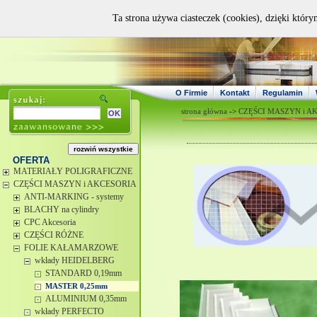
Ta strona używa ciasteczek (cookies), dzięki który
O Firmie
Kontakt
Regulamin
strona główna
->
CZĘŚCI MASZYN i A
OFERTA
MATERIAŁY POLIGRAFICZNE
CZĘŚCI MASZYN i AKCESORIA
ANTI-MARKING - systemy
BLACHY na cylindry
CPC Akcesoria
CZĘŚCI RÓŻNE
FOLIE KAŁAMARZOWE
wkłady HEIDELBERG
STANDARD 0,19mm
MASTER 0,25mm
ALUMINIUM 0,35mm
wkłady PERFECTO