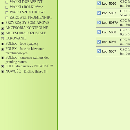
WAŁKI DURAPRINT
CPC
fo
kod: 5050
ink-du
WAŁKI i ROLKI różne
CPC
fo
WAŁKI SZCZOTKOWE
kod: 5057
50szt.
ŻARÓWKI, PROMIENNIKI
CPC
fo
PRZYRZĄDY POMIAROWE
kod: 5057A
ink-du
AKCESORIA KONTROLNE
CPC
f
kod: 5058
AKCESORIA POZOSTAŁE
0,25/ 
PAKOWANIE
CPC
fo
kod: 5066
FOLEX - folie i papiery
ink-du
FOLEX - folie do klawiatur
CPC
fo
kod: 5067
membranowych
ink-du
FOLEX - kamienie szlifierskie /
grinding stones
FOLIE do okienek - NOWOŚĆ!!!
NOWOŚĆ - DRUK flekso !!!