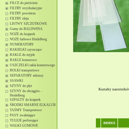
FILCE do pierścieni
FILTRY recyrkulacyjne
FILTRY powietrza
FILTRY oleju
LISTWY SZCZOTKOWE
Gumy do BALDWINA
NOŻE do krajarek
NOŻE farbowe Heidelberg
NUMERATORY
RAKIELKI czyszczące
RAKLE do myjek
RAKLE komorowe
USZCZELKI rakla komorowego
ROLKI transportowe
SEPARATORY arkuszy
SSAWKI
SZYNY do płyt
Kształty narożnikó
SZYNY do obciągów -
Heidelberg
SZPALTY do krajarek
ŚRODKI SMARNE ELKALUB
TAŚMY Transportowe
PASY zwalniające
TULEJE perforujące
INDEKS
WAŁKI GUMOWE