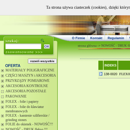
Ta strona używa ciasteczek (cookies), dzięki który
O Firmie
Kontakt
Regulamin
strona główna
->
NOWOŚĆ - DRUK fle
OFERTA
INDEKS
MATERIAŁY POLIGRAFICZNE
138-0020
FLEX
CZĘŚCI MASZYN i AKCESORIA
PRZYRZĄDY POMIAROWE
AKCESORIA KONTROLNE
AKCESORIA POZOSTAŁE
PAKOWANIE
FOLEX - folie i papiery
FOLEX - folie do klawiatur
membranowych
FOLEX - kamienie szlifierskie /
grinding stones
FOLIE do okienek - NOWOŚĆ!!!
NOWOŚĆ - DRUK flekso !!!