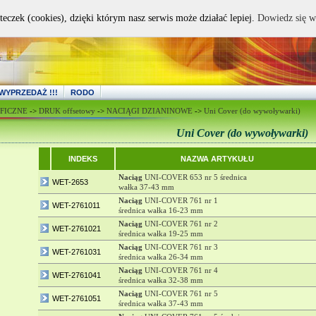
teczek (cookies), dzięki którym nasz serwis może działać lepiej.
Dowiedz się w
WYPRZEDAŻ !!!
RODO
FICZNE
->
DRUK offsetowy
->
NACIĄGI DZIANINOWE
->
Uni Cover (do wywoływarki)
Uni Cover (do wywoływarki)
INDEKS
NAZWA ARTYKUŁU
Naciąg
UNI-COVER 653 nr 5 średnica
WET-2653
wałka 37-43 mm
Naciąg
UNI-COVER 761 nr 1
WET-2761011
średnica wałka 16-23 mm
Naciąg
UNI-COVER 761 nr 2
WET-2761021
średnica wałka 19-25 mm
Naciąg
UNI-COVER 761 nr 3
WET-2761031
średnica wałka 26-34 mm
Naciąg
UNI-COVER 761 nr 4
WET-2761041
średnica wałka 32-38 mm
Naciąg
UNI-COVER 761 nr 5
WET-2761051
średnica wałka 37-43 mm