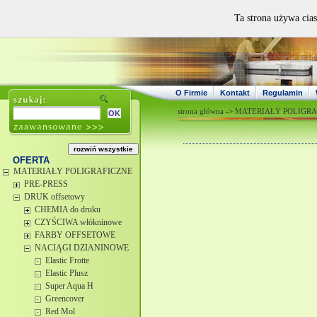
Ta strona używa cias
O Firmie
Kontakt
Regulamin
strona główna
->
MATERIAŁY POLIGRA
OFERTA
MATERIAŁY POLIGRAFICZNE
PRE-PRESS
DRUK offsetowy
CHEMIA do druku
CZYŚCIWA włókninowe
FARBY OFFSETOWE
NACIĄGI DZIANINOWE
Elastic Frotte
Elastic Plusz
Super Aqua H
Greencover
Red Mol