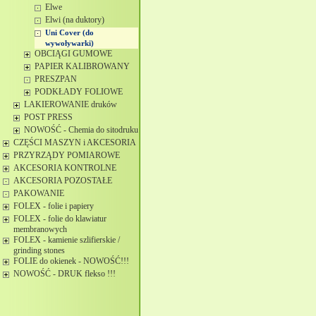
Elwe
Elwi (na duktory)
Uni Cover (do
wywoływarki)
OBCIĄGI GUMOWE
PAPIER KALIBROWANY
PRESZPAN
PODKŁADY FOLIOWE
LAKIEROWANIE druków
POST PRESS
NOWOŚĆ - Chemia do sitodruku
CZĘŚCI MASZYN i AKCESORIA
PRZYRZĄDY POMIAROWE
AKCESORIA KONTROLNE
AKCESORIA POZOSTAŁE
PAKOWANIE
FOLEX - folie i papiery
FOLEX - folie do klawiatur
membranowych
FOLEX - kamienie szlifierskie /
grinding stones
FOLIE do okienek - NOWOŚĆ!!!
NOWOŚĆ - DRUK flekso !!!