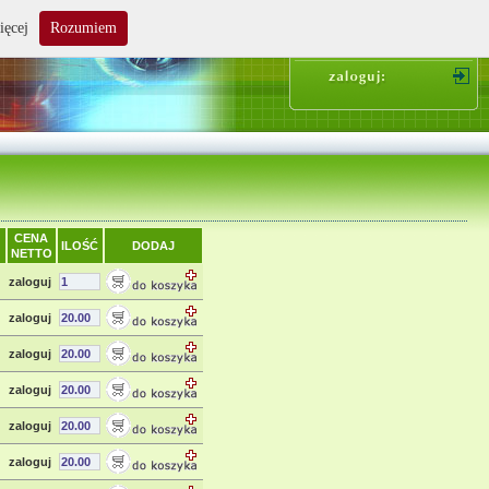
ięcej
Rozumiem
suma zakupów: 0.00 zł
CENA
ILOŚĆ
DODAJ
NETTO
zaloguj
zaloguj
zaloguj
zaloguj
zaloguj
zaloguj