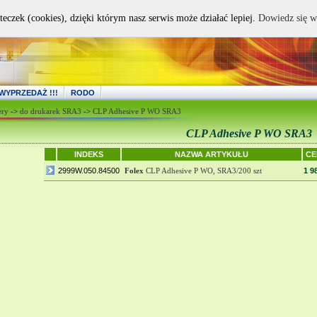
teczek (cookies), dzięki którym nasz serwis może działać lepiej.
Dowiedz się w
WYPRZEDAŻ !!!
RODO
ery
->
do drukarek SRA3
->
CLP Adhesive P WO SRA3
CLP Adhesive P WO SRA3
INDEKS
NAZWA ARTYKUŁU
CE
2999W.050.84500
Folex
CLP Adhesive P WO, SRA3/200 szt
1 9