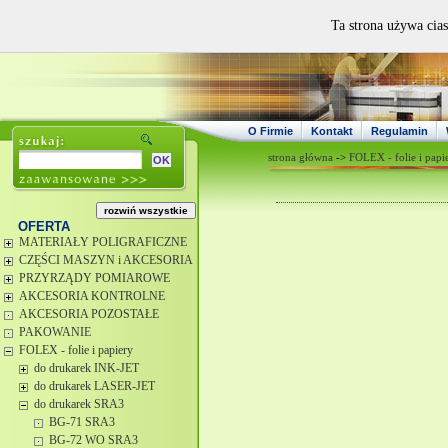
Ta strona używa cias
O Firmie
Kontakt
Regulamin
strona główna
->
FOLEX - folie i papi
OFERTA
MATERIAŁY POLIGRAFICZNE
CZĘŚCI MASZYN i AKCESORIA
PRZYRZĄDY POMIAROWE
AKCESORIA KONTROLNE
AKCESORIA POZOSTAŁE
PAKOWANIE
FOLEX - folie i papiery
do drukarek INK-JET
do drukarek LASER-JET
do drukarek SRA3
BG-71 SRA3
BG-72 WO SRA3