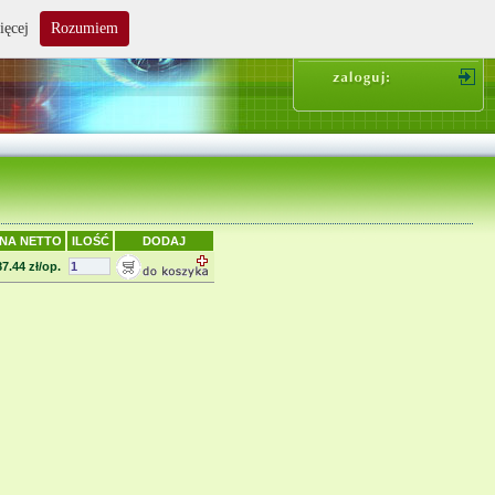
ięcej
Rozumiem
suma zakupów: 0.00 zł
NA NETTO
ILOŚĆ
DODAJ
87.44 zł/op.