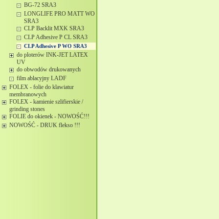
BG-72 SRA3
LONGLIFE PRO MATT WO
SRA3
CLP Backlit MXK SRA3
CLP Adhesive P CL SRA3
CLP Adhesive P WO SRA3
do ploterów INK-JET LATEX
UV
do obwodów drukowanych
film ablacyjny LADF
FOLEX - folie do klawiatur
membranowych
FOLEX - kamienie szlifierskie /
grinding stones
FOLIE do okienek - NOWOŚĆ!!!
NOWOŚĆ - DRUK flekso !!!